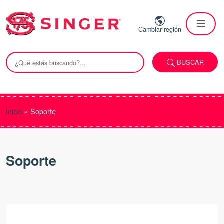
Cambiar región
BUSCAR
Inicio
»
Soporte
Soporte