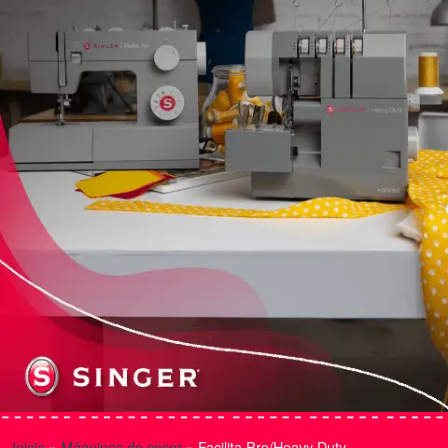
Inicio
»
Máquinas de coser
»
Facilita Pro/Heavy Duty