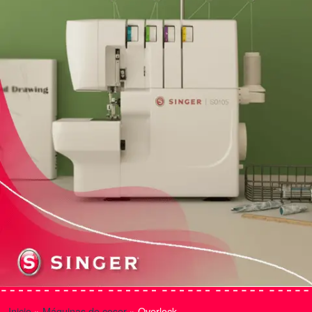
Inicio
»
Máquinas de coser
»
Overlock