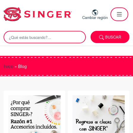
Cambiar región
BUSCAR
Inicio
»
Blog