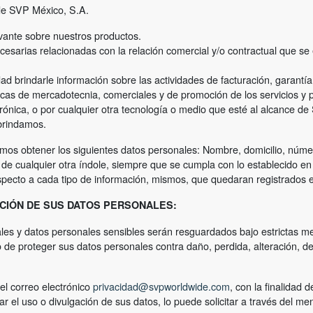
 de SVP México, S.A.
evante sobre nuestros productos.
ecesarias relacionadas con la relación comercial y/o contractual que se
d brindarle información sobre las actividades de facturación, garantía
icas de mercadotecnia, comerciales y de promoción de los servicios y 
ectrónica, o por cualquier otra tecnología o medio que esté al alcance 
 brindamos.
mos obtener los siguientes datos personales: Nombre, domicilio, número 
n de cualquier otra índole, siempre que se cumpla con lo establecido e
specto a cada tipo de información, mismos, que quedaran registrados 
ACIÓN DE SUS DATOS PERSONALES:
s y datos personales sensibles serán resguardados bajo estrictas med
 de proteger sus datos personales contra daño, perdida, alteración, de
el correo electrónico
privacidad@svpworldwide.com
,
con la finalidad d
ar el uso o divulgación de sus datos, lo puede solicitar a través del 