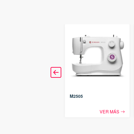
M1605 Máquina de Coser
M2505
VER MÁS
VER MÁS