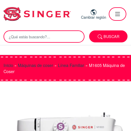
Cambiar región
BUSCAR
Inicio
»
Máquinas de coser
»
Línea Familiar
»
M1605 Máquina de
Coser