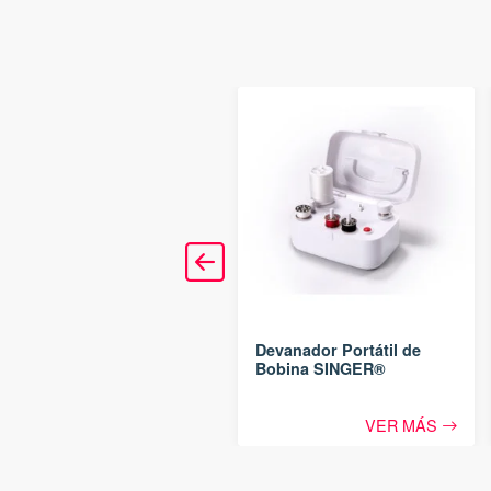
Prensatelas de Overlock
Devanador Portátil de
SINGER® para elásticos
Bobina SINGER®
VER MÁS
VER MÁS