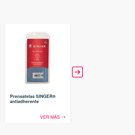
Prensatelas SINGER®
Prensatelas SINGER®
antiadherente
para cierre invisible
VER MÁS
VER MÁS