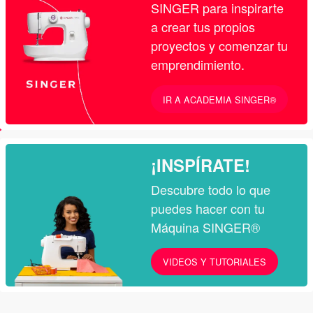
SINGER para inspirarte
a crear tus propios
proyectos y comenzar tu
emprendimiento.
IR A ACADEMIA SINGER®
¡INSPÍRATE!
Descubre todo lo que
puedes hacer con tu
Máquina SINGER®
VIDEOS Y TUTORIALES