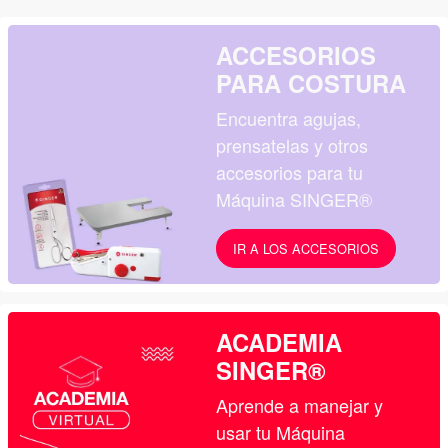
ACCESORIOS
PARA COSTURA
Encuentra agujas,
prensatelas y otros
accesorios para tu
Máquina SINGER®
IR A LOS ACCESORIOS
ACADEMIA
SINGER®
Aprende a manejar y
usar tu Máquina