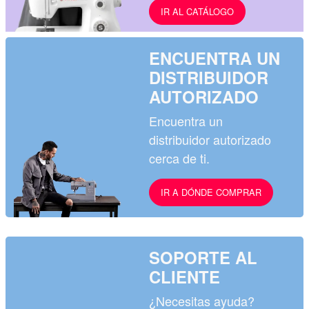
IR AL CATÁLOGO
ENCUENTRA UN
DISTRIBUIDOR
AUTORIZADO
Encuentra un
distribuidor autorizado
cerca de ti.
IR A DÓNDE COMPRAR
SOPORTE AL
CLIENTE
¿Necesitas ayuda?