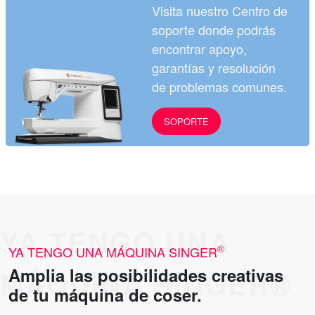
Visita nuestro Centro de
soporte donde podrás
encontrar apoyo,
garantías y resolución
de problemas comunes.
SOPORTE
®
YA TENGO UNA MÁQUINA SINGER
Amplia las posibilidades creativas
de tu máquina de coser.