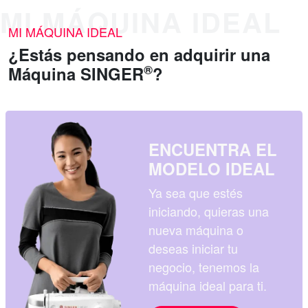
MI MÁQUINA IDEAL
¿Estás pensando en adquirir una
®
Máquina SINGER
?
ENCUENTRA EL
MODELO IDEAL
Ya sea que estés
iniciando, quieras una
nueva máquina o
deseas iniciar tu
negocio, tenemos la
máquina ideal para ti.