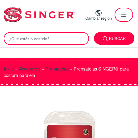
Cambiar región
BUSCAR
Inicio
»
Accesorios
»
Prensatelas
»
Prensatelas SINGER® para
costura paralela