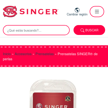
Cambiar región
BUSCAR
Inicio
»
Accesorios
»
Prensatelas
»
Prensatelas SINGER® de
perlas