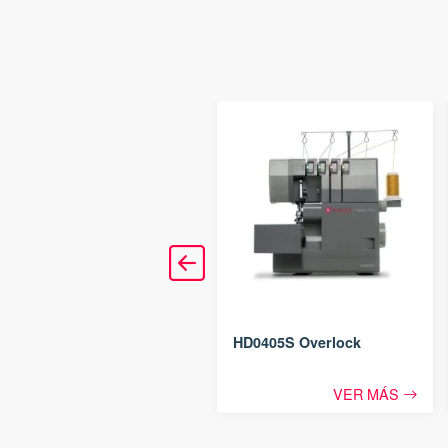
Starlet 6680 Máquina de
HD0405S Overlock
coser
VER MÁS
VER MÁS