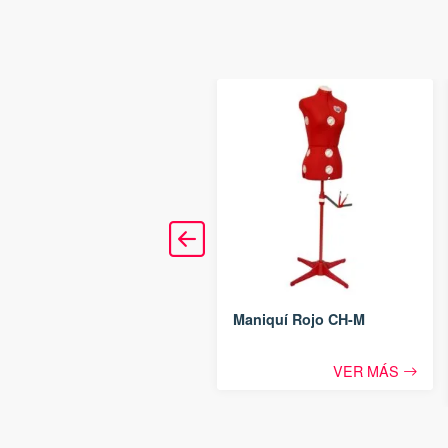
Tijeras para tela de 7″ /
17.8 cm
VER MÁS
Maniquí Rojo CH-M
VER MÁS