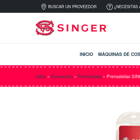
BUSCAR UN PROVEEDOR
¿NECESITAS 
INICIO
MÁQUINAS DE CO
Inicio
»
Accesorios
»
Prensatelas
»
Prensatelas SIN