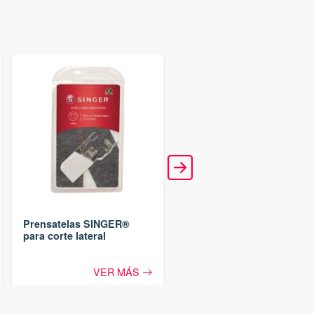
Prensatelas SINGER®
para costura paralela
VER MÁS
Prensatelas SINGER®
para corte lateral
VER MÁS