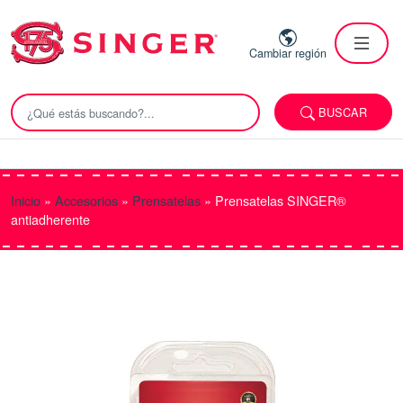
Cambiar región
BUSCAR
Inicio
»
Accesorios
»
Prensatelas
»
Prensatelas SINGER®
antiadherente