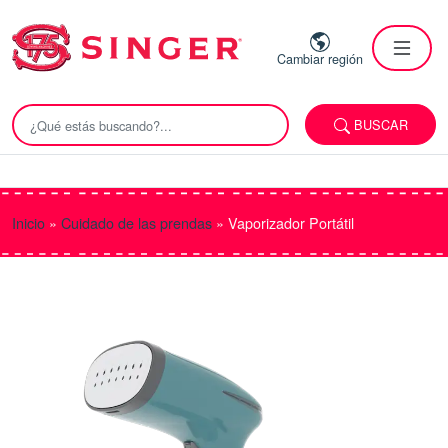
Cambiar región
BUSCAR
Inicio
»
Cuidado de las prendas
»
Vaporizador Portátil