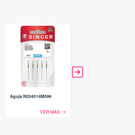
Aguja N204511M596
VER MÁS
Aguja N204514M596
VER MÁS