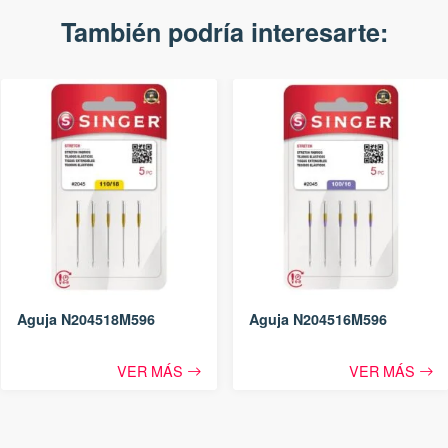
También podría interesarte:
Aguja N204518M596
Aguja N204516M596
VER MÁS
VER MÁS