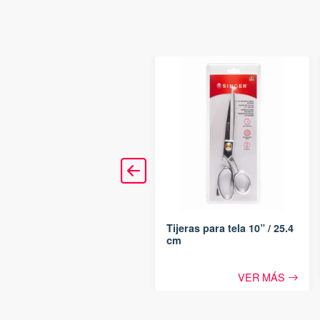
Tijeras multiusos de 7.75″
/ 19.7 cm
VER MÁS
Tijeras para tela 10” / 25.4
cm
VER MÁS