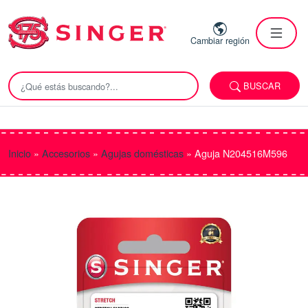
Cambiar región
BUSCAR
Inicio
»
Accesorios
»
Agujas domésticas
»
Aguja N204516M596